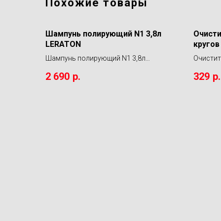
Похожие товары
Шампунь полирующий N1 3,8л
Очисти
LERATON
кругов
CLEANE
Шампунь полирующий N1 3,8л
Очистит
LERATON
LERATON
2 690
р.
329
р.
473мл.