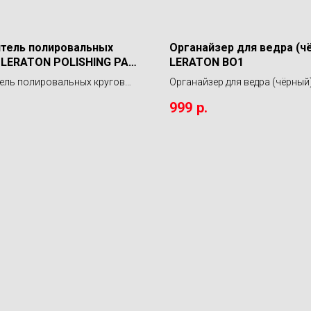
тель полировальных
Органайзер для ведра (ч
 LERATON POLISHING PAD
LERATON BO1
R 473мл.
ель полировальных кругов
Органайзер для ведра (чёрный
 POLISHING PAD CLEANER
LERATON BO1
999
р.