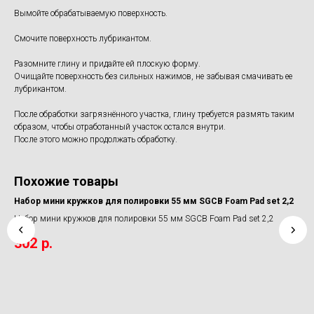
Вымойте обрабатываемую поверхность.
Смочите поверхность лубрикантом.
Разомните глину и придайте ей плоскую форму.
Очищайте поверхность без сильных нажимов, не забывая смачивать ее
лубрикантом.
После обработки загрязнённого участка, глину требуется размять таким
образом, чтобы отработанный участок остался внутри.
После этого можно продолжать обработку.
Похожие товары
Набор мини кружков для полировки 55 мм SGCB Foam Pad set 2,2
Очи
Набор мини кружков для полировки 55 мм SGCB Foam Pad set 2,2
Очи
s
302
р.
1 