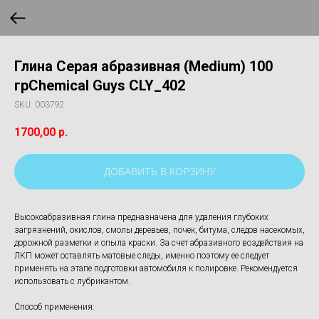
Глина Серая абразивная (Medium) 100
грChemical Guys CLY_402
SKU:
003792
1700,00
р.
ДОБАВИТЬ В КОРЗИНУ
Высокоабразивная глина предназначена для удаления глубоких
загрязнений, окислов, смолы деревьев, почек, битума, следов насекомых,
дорожной разметки и опыла краски. За счет абразивного воздействия на
ЛКП может оставлять матовые следы, именно поэтому ее следует
применять на этапе подготовки автомобиля к полировке. Рекомендуется
использовать с лубрикантом.
Способ применения: