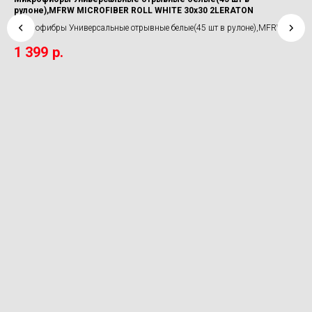
рулоне),MFRW MICROFIBER ROLL WHITE 30x30 2LERATON
Sh
Микрофибры Универсальные отрывные белые(45 шт в рулоне),MFRW
Очи
MICROFIBER ROLL WHITE 30x30 2LERATON
Sy
1 399
р.
3