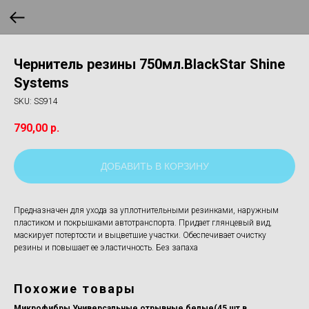
Чернитель резины 750мл.BlackStar Shine
Systems
SKU:
SS914
790,00
р.
ДОБАВИТЬ В КОРЗИНУ
Предназначен для ухода за уплотнительными резинками, наружным
пластиком и покрышками автотранспорта. Придает глянцевый вид,
маскирует потертости и выцветшие участки. Обеспечивает очистку
резины и повышает ее эластичность. Без запаха
Похожие товары
Микрофибры Универсальные отрывные белые(45 шт в
Очи