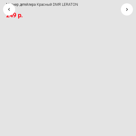
Bac
Маркер детейлера Красный DMR LERATON
Под
249
р.
pad
8