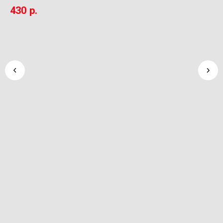
7
Shine Systems
430
р.