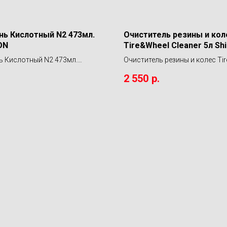
ь Кислотный N2 473мл.
Очиститель резины и кол
ON
Tire&Wheel Cleaner 5л Sh
Systems
 Кислотный N2 473мл.
Очиститель резины и колес Ti
N
Cleaner 5л Shine Systems
2 550
р.