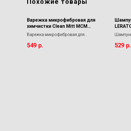
Похожие товары
Варежка микрофибровая для
Шампун
химчистки Clean Mitt MCM
LERAT
LERATON
Варежка микрофибровая для
Шампунь
химчистки Clean Mitt MCM LERATON
LERATO
549
р.
529
р.