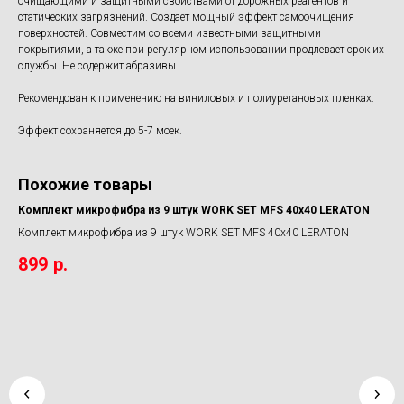
очищающими и защитными свойствами от дорожных реагентов и
статических загрязнений. Создает мощный эффект самоочищения
поверхностей. Совместим со всеми известными защитными
покрытиями, а также при регулярном использовании продлевает срок их
службы. Не содержит абразивы.
Рекомендован к применению на виниловых и полиуретановых пленках.
Эффект сохраняется до 5-7 моек.
Похожие товары
OFI
Комплект микрофибра из 9 штук WORK SET MFS 40x40 LERATON
Комплект микрофибра из 9 штук WORK SET MFS 40x40 LERATON
899
р.