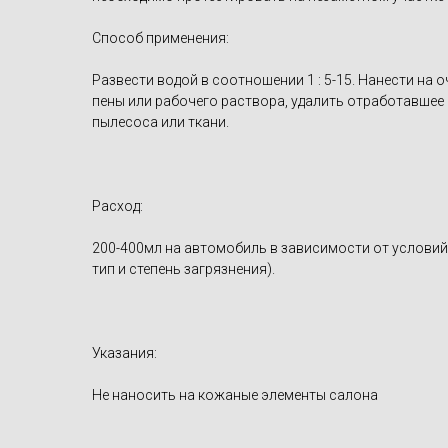
Способ применения:
Развести водой в соотношении 1 : 5-15. Нанести на
пены или рабочего раствора, удалить отработавше
пылесоса или ткани.
Расход:
200-400мл на автомобиль в зависимости от условий
тип и степень загрязнения).
Указания:
Не наносить на кожаные элементы салона