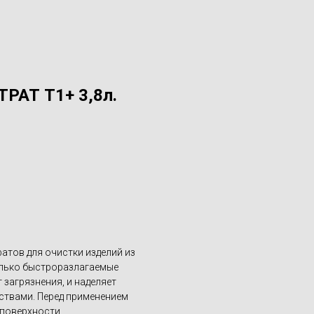
РАТ T1+ 3,8л.
тов для очистки изделий из
только быстроразлагаемые
загрязнения, и наделяет
ствами. Перед применением
поверхности.