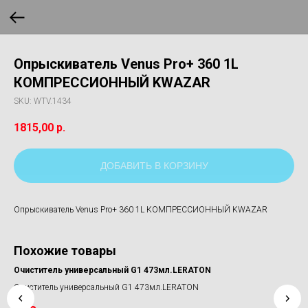
Опрыскиватель Venus Pro+ 360 1L
КОМПРЕССИОННЫЙ KWAZAR
SKU:
WTV.1434
1815,00
р.
ДОБАВИТЬ В КОРЗИНУ
Опрыскиватель Venus Pro+ 360 1L КОМПРЕССИОННЫЙ KWAZAR
Похожие товары
Очиститель универсальный G1 473мл.LERATON
Ле
Очиститель универсальный G1 473мл.LERATON
Ле
g