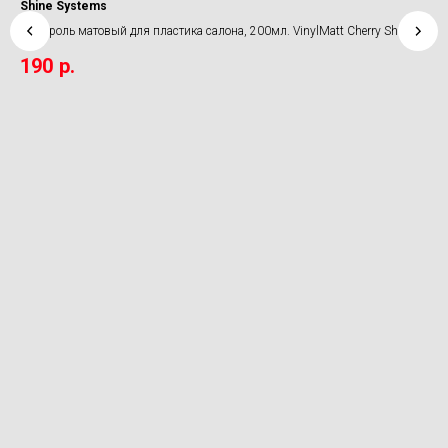
Shine Systems
Gel
Полироль матовый для пластика салона, 200мл. VinylMatt Cherry Shine
Очи
Systems
New
190
р.
5