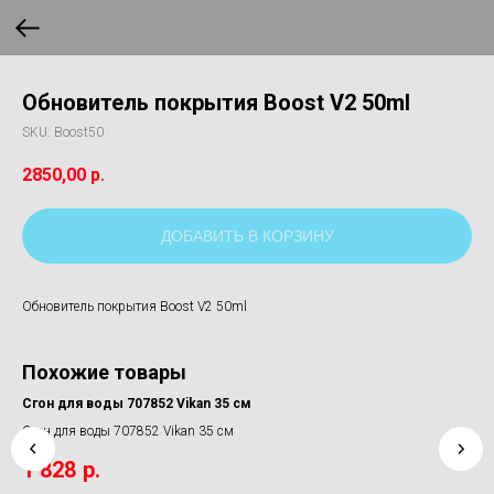
Обновитель покрытия Boost V2 50ml
SKU:
Boost50
2850,00
р.
ДОБАВИТЬ В КОРЗИНУ
Обновитель покрытия Boost V2 50ml
Похожие товары
hine
Сгон для воды 707852 Vikan 35 см
По
AR
Сгон для воды 707852 Vikan 35 см
Пок
1 828
р.
25