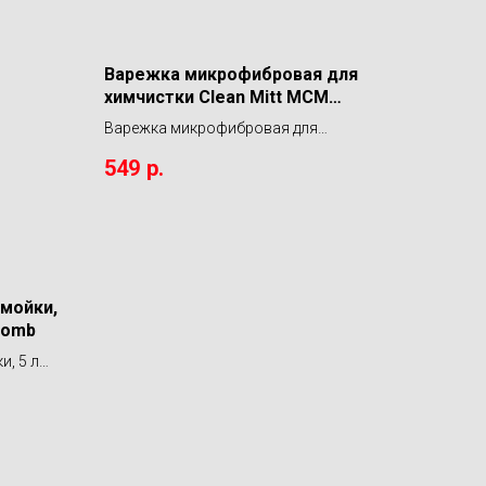
Варежка микрофибровая для
химчистки Clean Mitt MCM
LERATON
Варежка микрофибровая для
химчистки Clean Mitt MCM LERATON
549
р.
мойки,
Bomb
, 5 л