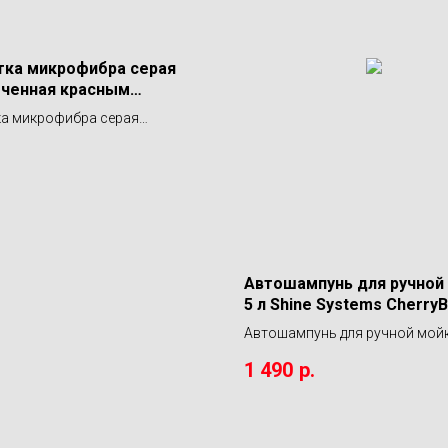
ка микрофибра серая
ченная красным
ронняя 50х80
а микрофибра серая
ystems
енная красным дносторонняя
hineSystems
Автошампунь для ручной 
5 л Shine Systems Cherry
Автошампунь для ручной мойки
Shine Systems CherryBomb
1 490
р.