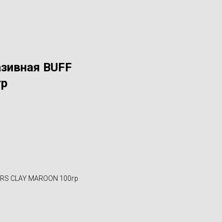
азивная BUFF
гр
ERS CLAY MAROON 100гр