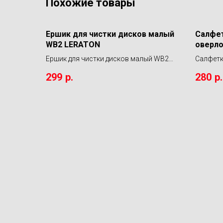
Похожие товары
Ершик для чистки дисков малый
Салфет
WB2 LERATON
оверло
дносто
Ершик для чистки дисков малый WB2
Салфетк
ShineS
LERATON
оверлоч
299
р.
280
р.
50х80 S