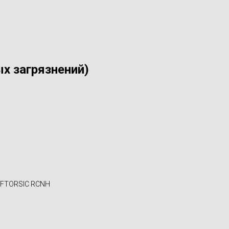
х загрязнений)
л FTORSIC RCNH