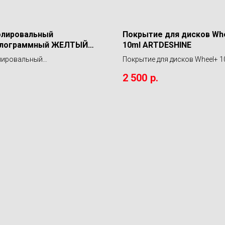
олировальный
Покрытие для дисков Wh
олограммный ЖЕЛТЫЙ
10ml ARTDESHINE
0 мм Foam Pad Yellow
лировальный
Покрытие для дисков Wheel+ 1
лограммный ЖЕЛТЫЙ 130/140
ARTDESHINE
2 500
р.
 Pad Yellow SGCB