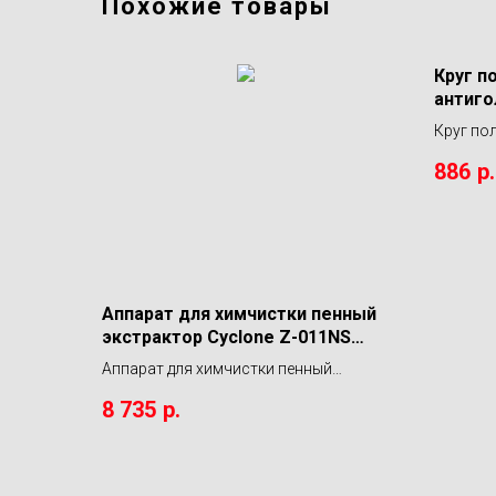
Похожие товары
Круг п
антиг
130/14
Круг по
SGCB
антиго
886
р.
мм Foam
Аппарат для химчистки пенный
экстрактор Cyclone Z-011NS
999365
Аппарат для химчистки пенный
экстрактор Cyclone Z-011NS 999365
8 735
р.