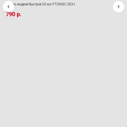
Стекло жидкое быстрое 50 мл FTORSIC SICH
Пол
790
р.
3