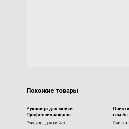
Похожие товары
Рукавица для мойки
Очисти
Профессиональная
гам 5л
длинноворсая21х28см 1100г
GEL BU
Рукавица для мойки
Очистит
PURESTAR Duble Twist Wash Mitt