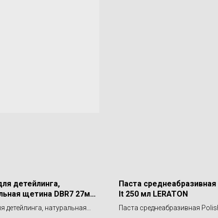
для детейлинга,
Паста среднеабразивная 
льная щетина DBR7 27мм.
It 250 мл LERATON
ON
ля детейлинга, натуральная
Паста среднеабразивная Polish