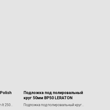
Polish
Подложка под полировальный
круг 50мм BP50 LERATON
 It 250
Подложка под полировальный круг