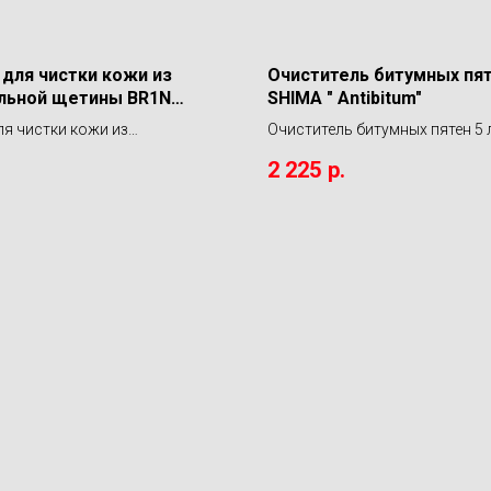
для чистки кожи из
Очиститель битумных пяте
льной щетины BR1N
SHIMA " Antibitum"
ей жесткости) LERATON
ля чистки кожи из
Очиститель битумных пятен 5 
ьной щетины BR1N (средней
" Antibitum"
2 225
р.
ти) LERATON