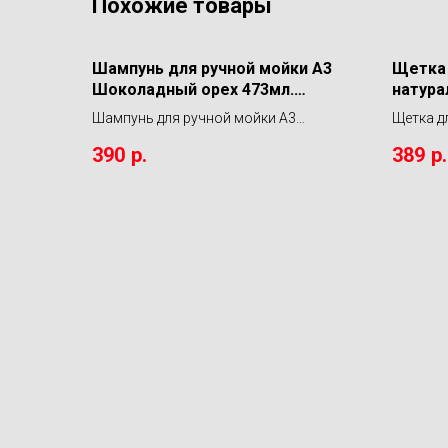
Похожие товары
Шампунь для ручной мойки А3
Щетка 
Шоколадный орех 473мл.
натура
LERATON
(средн
Шампунь для ручной мойки А3
Щетка д
Шоколадный орех 473мл. LERATON
натурал
390
р.
389
р.
жесткос