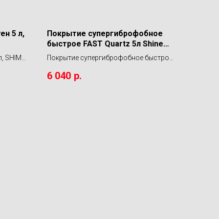
н 5 л,
Покрытие супергиброфобное
быстрое FAST Quartz 5л Shine
Systems
л, SHIMA
Покрытие супергиброфобное быстрое
FAST Quartz 5л Shine Systems
6 040
р.