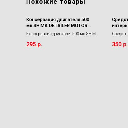
Похожие товары
Консервация двигателя 500
Средст
мл.SHIMA DETAILER MOTOR
интерь
SHINE
Shine S
Консервация двигателя 500 мл.SHIMA
Средств
DETAILER MOTOR SHINE
Macadam
295
р.
350
р.
InteriorD