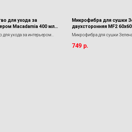
во для ухода за
Микрофибра для сушки З
ером Macadamia 400 мл
двухсторонняя MF2 60х60
ystems BL InteriorDetailer
LERATON
о для ухода за интерьером
Микрофибра для сушки Зелен
ia 400 мл Shine Systems BL
двухсторонняя MF2 60х60 LE
749
р.
etailer