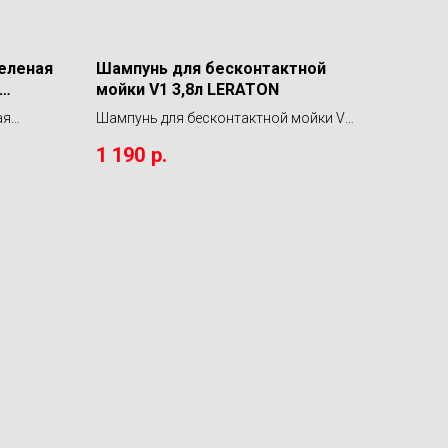
еленая
Шампунь для бесконтактной
мойки V1 3,8л LERATON
ая
Шампунь для бесконтактной мойки V1
RATON
3,8л LERATON
1 190
р.