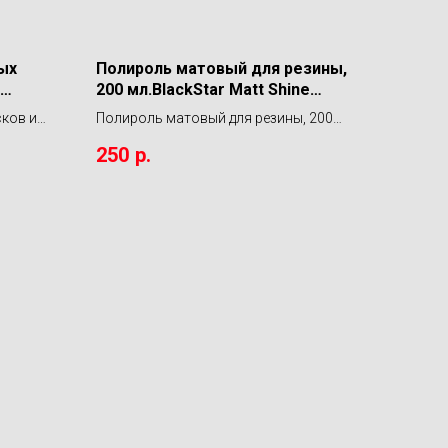
ых
Полироль матовый для резины,
200 мл.BlackStar Matt Shine
Systems
сков и
Полироль матовый для резины, 200
мл.BlackStar Matt Shine Systems
250
р.