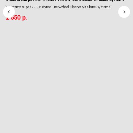
Очиститель резины и колес Tire&Wheel Cleaner 5л Shine Systems
Наб
2 550
р.
5