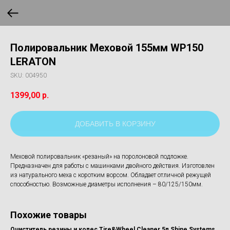
Полировальник Меховой 155мм WP150
LERATON
SKU:
004950
1399,00
р.
ДОБАВИТЬ В КОРЗИНУ
Меховой полировальник «резаный» на поролоновой подложке.
Предназначен для работы с машинками двойного действия. Изготовлен
из натурального меха с коротким ворсом. Обладает отличной режущей
способностью. Возможные диаметры исполнения – 80/125/150мм.
Похожие товары
Очиститель резины и колес Tire&Wheel Cleaner 5л Shine Systems
На