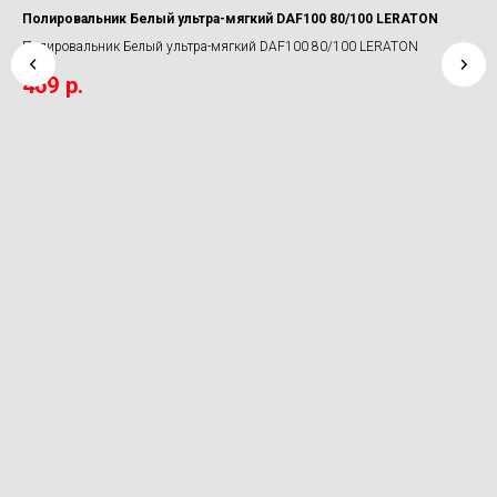
Полировальник Белый ультра-мягкий DAF100 80/100 LERATON
Очи
Sh
Полировальник Белый ультра-мягкий DAF100 80/100 LERATON
4
Очи
469
р.
Sy
3