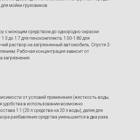
 для мойки грузовиков.
ру с моющим средством до однородно окраски.
1:3 до 1:7 для пенокомплекта; 1:50-1:80 для
чий раствор на загрязненный автомобиль. Спустя 2-
влением. Рабочая концентрация зависит от
а загрязнения.
ависимости от условий применения (жесткость воды,
Для удобства в использовании возможно
става 1:1 (20 л средства на 20 л воды), далее для
ора разбавление средства уменьшается в два раза.