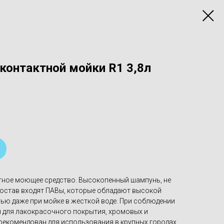
контактной мойки R1 3,8л
тное моющее средство. Высокопенный шампунь, не
остав входят ПАВы, которые обладают высокой
ю даже при мойке в жесткой воде. При соблюдении
н для лакокрасочного покрытия, хромовых и
 рекомендован для использования в крупных городах