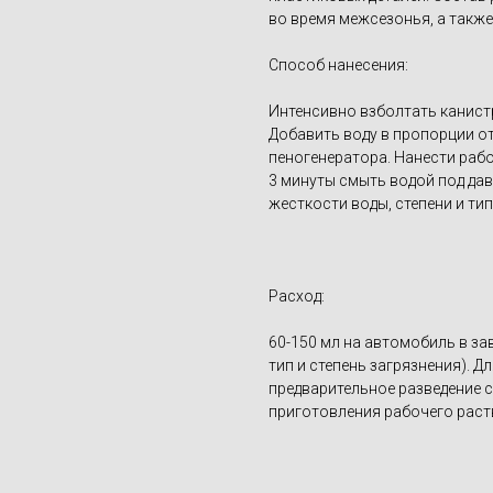
во время межсезонья, а также
Способ нанесения:
Интенсивно взболтать канист
Добавить воду в пропорции от 
пеногенератора. Нанести рабо
3 минуты смыть водой под да
жесткости воды, степени и тип
Расход:
60-150 мл на автомобиль в з
тип и степень загрязнения). 
предварительное разведение со
приготовления рабочего раств