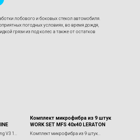
работки лобового и боковых стекол автомобиля.
оприятных погодных условиях, во время дождя,
идкой грязи из под колес а также от остатков
Комплект микрофибра из 9 штук
HINE
WORK SET MFS 40x40 LERATON
ng V3 10
Комплект микрофибра из 9 штук