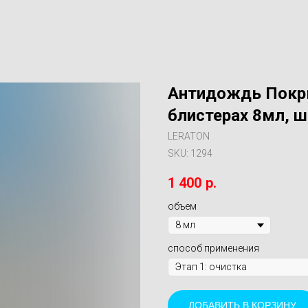
Антидождь Покры
блистерах 8мл, ш
LERATON
SKU:
1294
1 400
р.
объем
способ применения
ДОБАВИТЬ В КОРЗИНУ