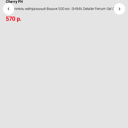
Cherry PH
Обе
Очиститель нейтральный Вишня 500 мл. SHIMA Detailer Ferrum Gel Cherry
2 
PH
570
р.