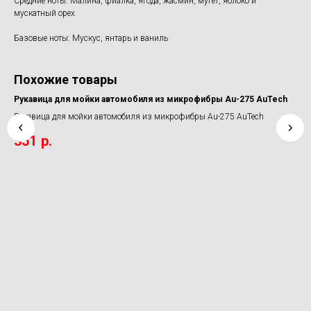
Средние ноты: Малина, фиалка, ягода, жасмин, мугет, яблоко и
мускатный орех
Базовые ноты: Мускус, янтарь и ваниль
Похожие товары
ке
Рукавица для мойки автомобиля из микрофибры Au-275 AuTech
Со
47
Рукавица для мойки автомобиля из микрофибры Au-275 AuTech
e
Сос
351
р.
8