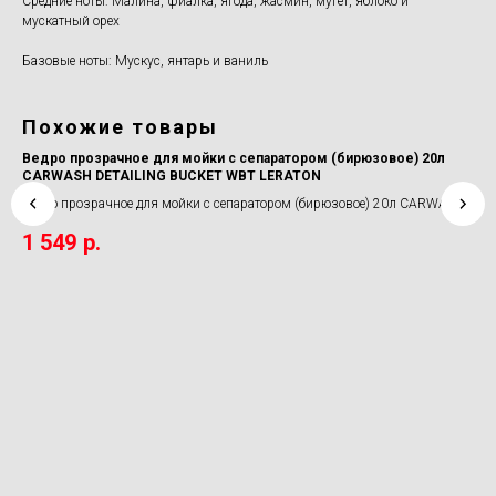
Средние ноты: Малина, фиалка, ягода, жасмин, мугет, яблоко и
мускатный орех
Базовые ноты: Мускус, янтарь и ваниль
Похожие товары
Ведро прозрачное для мойки с сепаратором (бирюзовое) 20л
По
CARWASH DETAILING BUCKET WBT LERATON
LE
Ведро прозрачное для мойки с сепаратором (бирюзовое) 20л CARWASH
Пок
DETAILING BUCKET WBT LERATON
1 549
р.
4 