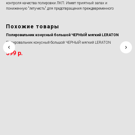
контроля качества полировки ЛКП. Имеет приятный запах и
пониженную "летучесть" для предотвращения преждевременного
Похожие товары
Полировальник конусный большой ЧЕРНЫЙ мягкий LERATON
Пе
Полировальник конусный большой ЧЕРНЫЙ мягкий LERATON
Пер
599
р.
8