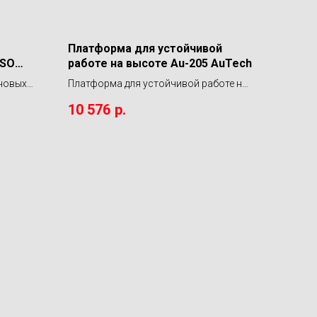
Платформа для устойчивой
 SO
работе на высоте Au-205 AuTech
иновых
Платформа для устойчивой работе на
0 мл
высоте Au-205 AuTech
10 576
р.