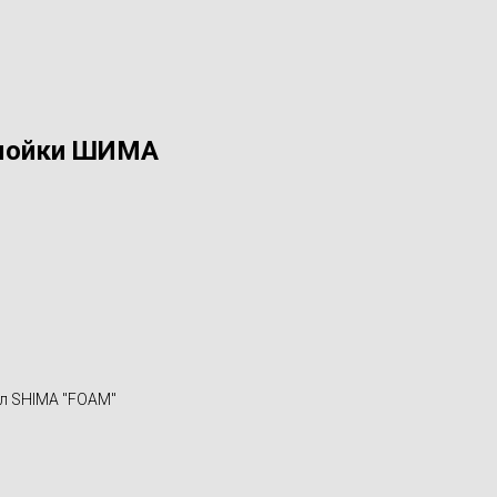
 мойки ШИМА
л SHIMA "FOAM"