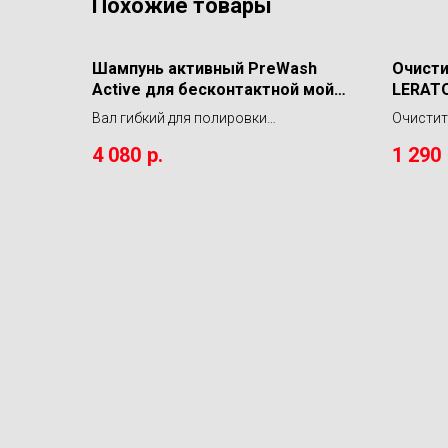
Похожие товары
Шампунь активный PreWash
Очисти
Active для бесконтактной мойки
LERATO
20кг.
Вал гибкий для полировки
Очистите
труднодоступных мест, набор SGCB
LERATON
4 080
р.
1 290
Detail Polisher