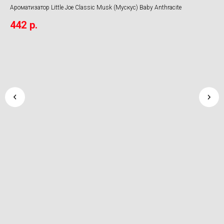
Sy
Ароматизатор Little Joe Classic Musk (Мускус) Baby Anthracite
Спр
442
р.
1 
P2