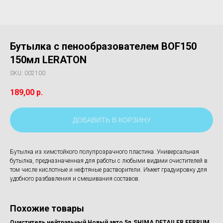
Бутылка с пенообразователем BOF150
150мл LERATON
SKU:
002100
189,00
р.
ДОБАВИТЬ В КОРЗИНУ
Бутылка из химстойкого полупрозрачного пластика. Универсальная
бутылка, предназначенная для работы с любыми видами очистителей в
том числе кислотные и нефтяные растворители. Имеет градуировку для
удобного разбавления и смешивания составов.
Похожие товары
ON
Очиститель нейтральный Новый авто 5л.SHIMA DETAILER FERRUM
По