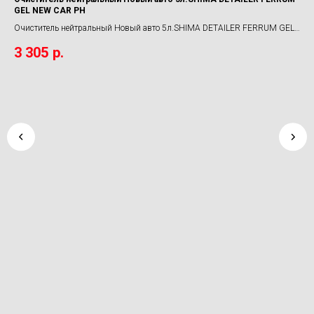
GEL NEW CAR PH
Пол
Очиститель нейтральный Новый авто 5л.SHIMA DETAILER FERRUM GEL
6
NEW CAR PH
3 305
р.