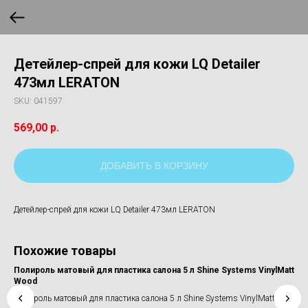
Детейлер-спрей для кожи LQ Detailer
473мл LERATON
SKU:
041597
569,00
р.
ДОБАВИТЬ В КОРЗИНУ
Детейлер-спрей для кожи LQ Detailer 473мл LERATON
Похожие товары
Полироль матовый для пластика салона 5 л Shine Systems VinylMatt
Пад
Wood
10
Полироль матовый для пластика салона 5 л Shine Systems VinylMatt
Пад