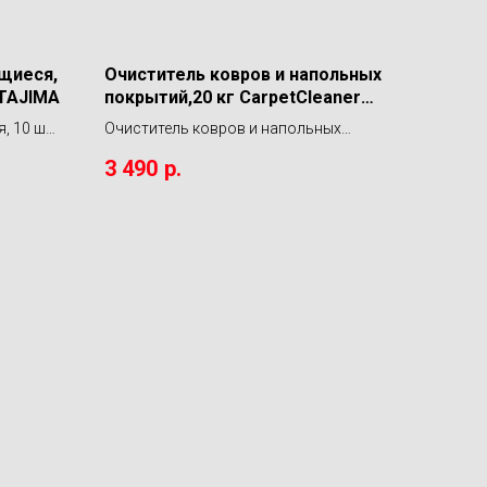
щиеся,
Очиститель ковров и напольных
 TAJIMA
покрытий,20 кг CarpetCleaner
Shine Systems
, 10 шт.
Очиститель ковров и напольных
покрытий,20 кг CarpetCleaner Shine
3 490
р.
Systems