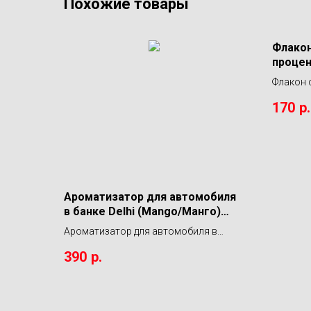
Похожие товары
Флакон
процен
BOTTLE
Флакон 
процент
170
р.
500мл А
Ароматизатор для автомобиля
в банке Delhi (Mango/Манго)
LERATON
Ароматизатор для автомобиля в
банке Delhi (Mango/Манго) LERATON
390
р.