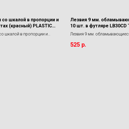
 со шкалой в пропорции и
Лезвия 9 мм. обламываю
тах (красный) PLASTIC
10 шт. в футляре LB30CD
 500мл А0248 MA-FRA
со шкалой в пропорции и
Лезвия 9 мм. обламывающиеся
ах (красный) PLASTIC BOTTLE
в футляре LB30CD TAJIMA
525
р.
0248 MA-FRA