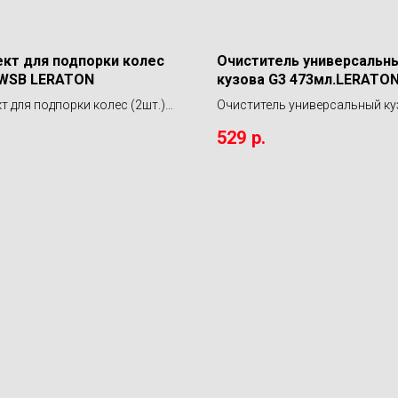
кт для подпорки колес
Очиститель универсальн
 WSB LERATON
кузова G3 473мл.LERATO
т для подпорки колес (2шт.)
Очиститель универсальный ку
RATON
473мл.LERATON
529
р.