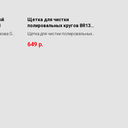
ый
Щетка для чистки
N
полировальных кругов BR13
LERATON
зова G3
Щетка для чистки полировальных
кругов BR13 LERATON
649
р.