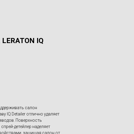
а LERATON IQ
 поддерживать салон
у IQ Detailer отлично удаляет
азводов. Поверхность
 спрей-детейлер наделяет
войствами, защищая салон от