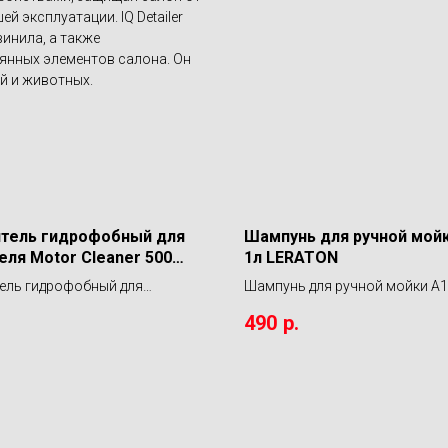
й эксплуатации. IQ Detailer
винила, а также
янных элементов салона. Он
й и животных.
тель гидрофобный для
Шампунь для ручной мой
еля Motor Cleaner 500
1л LERATON
MA DETAILER MOTOR
ель гидрофобный для
Шампунь для ручной мойки A1
ER
я Motor Cleaner 500 мл.SHIMA
LERATON
490
р.
ER MOTOR CLEANER