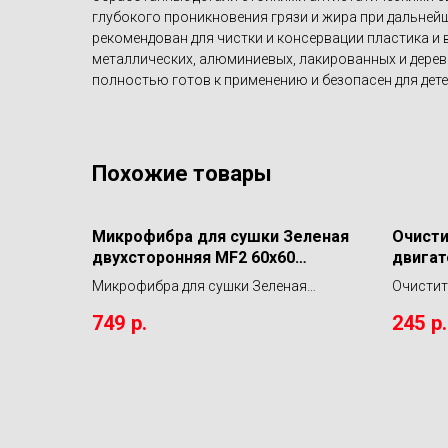
глубокого проникновения грязи и жира при дальнейше
рекомендован для чистки и консервации пластика и 
металлических, алюминиевых, лакированных и дерев
полностью готов к применению и безопасен для дете
Похожие товары
Микрофибра для сушки Зеленая
Очисти
двухсторонняя MF2 60х60
двигат
LERATON
мл.SHI
Микрофибра для сушки Зеленая
Очистит
CLEAN
двухсторонняя MF2 60х60 LERATON
двигател
749
р.
245
р.
DETAIL