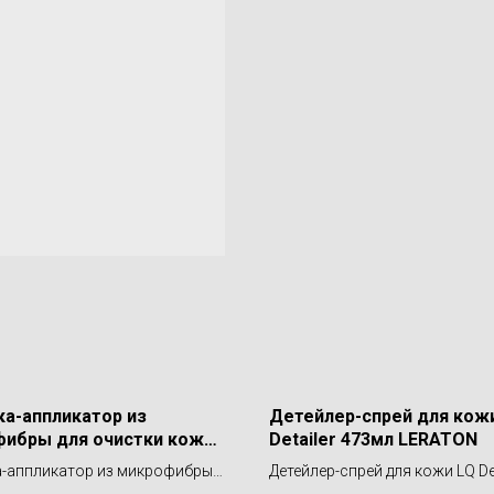
а-аппликатор из
Детейлер-спрей для кож
ибры для очистки кожи
Detailer 473мл LERATON
 applicator White 2шт PS-
-аппликатор из микрофибры
Детейлер-спрей для кожи LQ Det