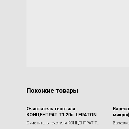
Похожие товары
Очиститель текстиля
Варежк
КОНЦЕНТРАТ T1 20л. LERATON
микроф
Pocket
Очиститель текстиля КОНЦЕНТРАТ T1
Варежка
A-006